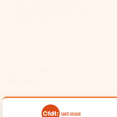
finances n° 2025-127 du 14 février 2025.
Calcul spécifique DOM (974)
: Titulaires
(Indexation + Majoration) ou Contractuels
(Majoration 53,6%).
Le SFT est maintenu à 100% (sauf jour de
carence).
Veuillez remplir le formulaire ci-dessus et
cliquer sur "Calculer".
Titulaire / Stagiaire
Contractuel (Vie Chère
53,6%)
Indice majoré (IM)
?
Quotité travaillée (%)
?