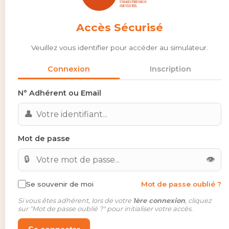
Calcul strict (Pas de Pourcentage 6/7 sur 80% etc...)
Accès Sécurisé
Points NBI
?
Veuillez vous identifier pour accéder au simulateur.
Connexion
Inscription
Primes (HORS CTI, NBI, SFT)
?
N° Adhérent ou Email
👤
SFT + Indemnité Résidence
?
Mot de passe
🔒
👁
📅 Antécédents (Année glissante)
?
Se souvenir de moi
Mot de passe oublié ?
Si vous êtes adhérent, lors de votre
1ère connexion
, cliquez
sur "Mot de passe oublié ?" pour initialiser votre accès.
Laissez à 0 si c'est votre premier arrêt de l'année.