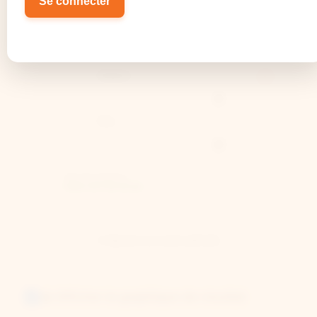
Se connecter
Périodes d'arrêt (Dates non
Effacer
dates
consécutives acceptées)
Début
×
Fin
Prolongation
(Pas de carence)
➕ Ajouter une autre période
📊 Afficher le graphique de résultat