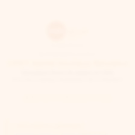
📞 0262 35 92 47
📧 cfdt.ghsr@chu-reunion.fr
CFDT Santé-Sociaux Réunion
Simulation Perte de salaire en CMO
(Fonction Publique Hospitalière de La Réunion)
❓ Aide
👤 Mon Profil
📁 Mes calculs
ℹ️ Informations générales
Simulation basée sur l'article 189 de la loi de